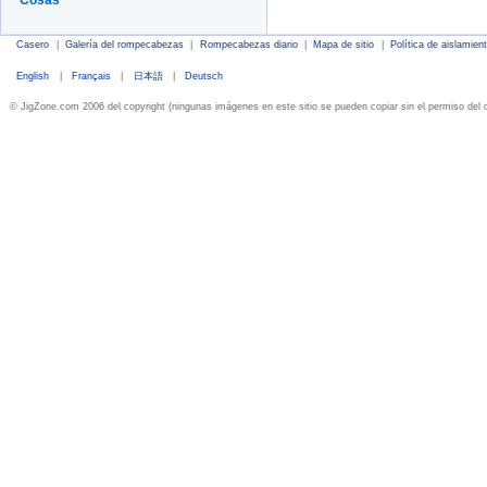
Cosas
Casero
|
Galería del rompecabezas
|
Rompecabezas diario
|
Mapa de sitio
|
Política de aislamien
English
|
Français
|
日本語
|
Deutsch
© JigZone.com 2006 del copyright (ningunas imágenes en este sitio se pueden copiar sin el permiso del 