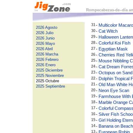
Rompecabezas-de--día an
31
-
Multicolor Macar
2026 Agosto
30
-
Cat Witch
2026 Julio
29
-
Halloween Lanter
2026 Junio
28
-
Colorful Koi Fish
2026 Mayo
27
-
Egyptian Mask
2026 Abril
2026 Marcha
26
-
Cherries Red Yel
2026 Febrero
25
-
Mouse Nibbling 
2026 Enero
24
-
Cat Dream Forres
2025 Diciembre
23
-
Octopus on Sand
2025 Noviembre
22
-
Dolphin Tropical 
2025 Octubre
21
-
Old Man White H
2025 Septiembre
20
-
Neon Eye Scan
19
-
Farmhouse With 
18
-
Marble Orange C
17
-
Colorful Compas
16
-
Silver Fish Schoo
15
-
Girl Holding Etern
14
-
Banana on Beach
13
-
European Robin