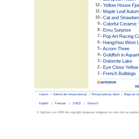
12
-
Yellow House Fjo
11
-
Maple Leaf Autu
10
-
Cat and Strawber
9
-
Colorful Ceramic
8
-
Emu Surprise
7
-
Pop Art Racing C
6
-
Hangzhou West 
5
-
Acrorn Three
4
-
Goldfish in Aquar
3
-
Dolomite Lake
2
-
Eye Close Yellow
1
-
French Bulldogs
ANTERIOR
D
Casero
|
Galería del rompecabezas
|
Rompecabezas diario
|
Mapa de sit
English
|
Français
|
日本語
|
Deutsch
© JigZone.com 2006 del copyright (ningunas imágenes en este sitio se pueden 