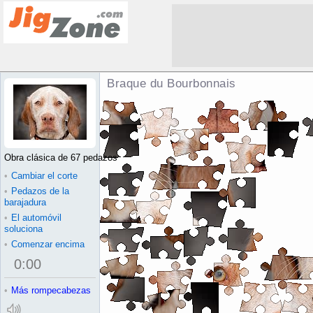
Braque du Bourbonnais Rompecabez
Obra clásica de 67 pedazos
•
Cambiar el corte
•
Pedazos de la
barajadura
•
El automóvil
soluciona
•
Comenzar encima
0
:
00
•
Más rompecabezas