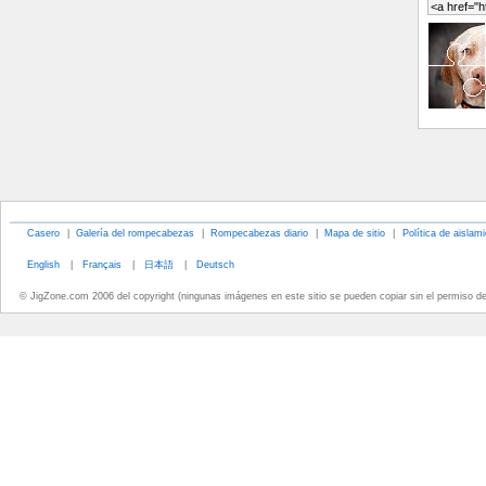
Casero
|
Galería del rompecabezas
|
Rompecabezas diario
|
Mapa de sitio
|
Política de aislam
English
|
Français
|
日本語
|
Deutsch
© JigZone.com 2006 del copyright (ningunas imágenes en este sitio se pueden copiar sin el permiso d