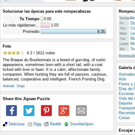
Solucionar las épocas para este rompecabezas
Rompeca
No
Sentado
Tu Tiempo
0
:
00
Do
Fri
Lo más rápidamente posible
1:03
Co
Thu
Promedio
8:35
Le
Wed
Ma
Tue
Mo
Lunes
Foto
Su
Sol
4.1 / 1612
votes
Rompecabe
The Braque du Bourbonnais is a breed of gun-dog, of rustic
appearance, sometimes born with a short tail, with a coat
Galería 
ticked with liver or fawn. It is a calm, affectionate family
Animales
companion. When hunting they are full of passion, cautious,
Arte
balanced, cooperative and intelligent. French Pointing Dog.
Flores y 
.
.
Animals
Dogs
Días de f
Escenas 
Vida del
Share this Jigsaw Puzzle
Deporte
Transpor
Recorrid
Cosas
Delicious
Digg
Reddit
StumbleUpon
Encajar