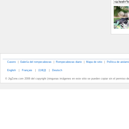
Casero
|
Galería del rompecabezas
|
Rompecabezas diario
|
Mapa de sitio
|
Política de aislam
English
|
Français
|
日本語
|
Deutsch
© JigZone.com 2006 del copyright (ningunas imágenes en este sitio se pueden copiar sin el permiso d