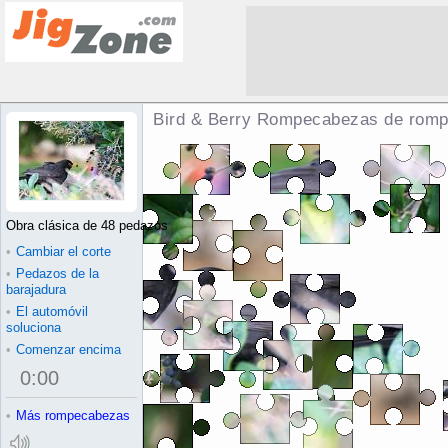
Bird & Berry Rompecabezas de rom
Obra clásica de 48 pedazos
•
Cambiar el corte
•
Pedazos de la
barajadura
•
El automóvil
soluciona
•
Comenzar encima
0
:
00
•
Más rompecabezas