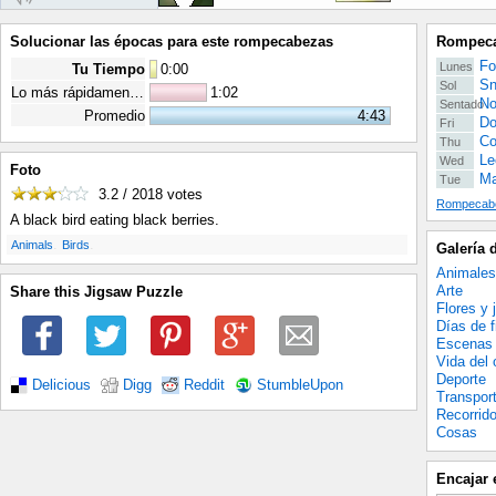
Solucionar las épocas para este rompecabezas
Rompeca
Fo
Lunes
Tu Tiempo
0
:
00
Sn
Sol
Lo más rápidamente posible
1:02
No
Sentado
Promedio
4:43
Do
Fri
Co
Thu
Le
Wed
Foto
Ma
Tue
3.2 / 2018
votes
Rompecabe
A black bird eating black berries.
.
.
Animals
Birds
Galería 
Animales
Arte
Share this Jigsaw Puzzle
Flores y 
Días de f
Escenas 
Vida del
Deporte
Delicious
Digg
Reddit
StumbleUpon
Transpor
Recorrid
Cosas
Encajar