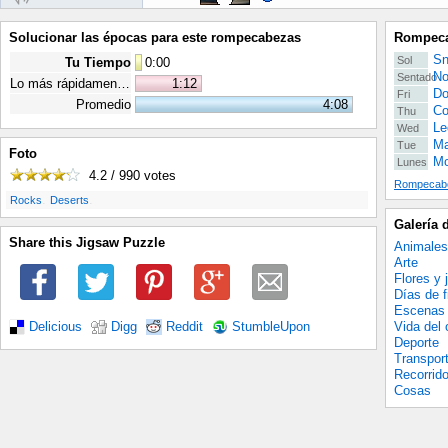
Solucionar las épocas para este rompecabezas
Rompeca
Sn
Sol
Tu Tiempo
0
:
00
No
Sentado
Lo más rápidamente posible
1:12
Do
Fri
Promedio
4:08
Co
Thu
Le
Wed
Ma
Tue
Foto
Mo
Lunes
4.2 / 990
votes
Rompecabe
.
.
Rocks
Deserts
Galería 
Share this Jigsaw Puzzle
Animales
Arte
Flores y 
Días de f
Escenas 
Vida del
Delicious
Digg
Reddit
StumbleUpon
Deporte
Transpor
Recorrid
Cosas