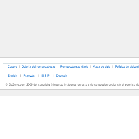
Casero
|
Galería del rompecabezas
|
Rompecabezas diario
|
Mapa de sitio
|
Política de aislam
English
|
Français
|
日本語
|
Deutsch
© JigZone.com 2006 del copyright (ningunas imágenes en este sitio se pueden copiar sin el permiso d