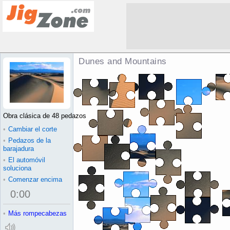
Dunes and Mountains Rompecabeza
Obra clásica de 48 pedazos
•
Cambiar el corte
•
Pedazos de la
barajadura
•
El automóvil
soluciona
•
Comenzar encima
0
:
00
•
Más rompecabezas