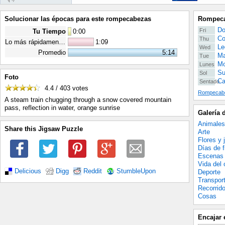
Solucionar las épocas para este rompecabezas
Rompeca
Do
Fri
Tu Tiempo
0
:
00
Co
Thu
Lo más rápidamente posible
1:09
Le
Wed
Promedio
5:14
Ma
Tue
Mo
Lunes
Su
Sol
Foto
Ca
Sentado
4.4 / 403
votes
Rompecabe
A steam train chugging through a snow covered mountain
pass, reflection in water, orange sunrise
Galería 
Animales
Share this Jigsaw Puzzle
Arte
Flores y 
Días de f
Escenas 
Vida del
Delicious
Digg
Reddit
StumbleUpon
Deporte
Transpor
Recorrid
Cosas
Encajar