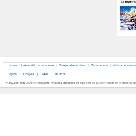
Casero
|
Galería del rompecabezas
|
Rompecabezas diario
|
Mapa de sitio
|
Política de aislam
English
|
Français
|
日本語
|
Deutsch
© JigZone.com 2006 del copyright (ningunas imágenes en este sitio se pueden copiar sin el permiso d