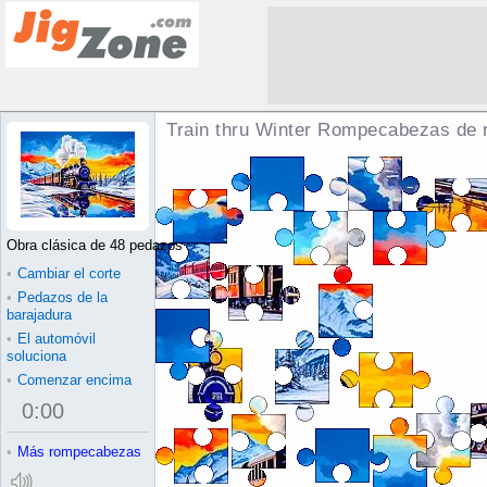
Train thru Winter Rompecabezas de
Obra clásica de 48 pedazos
•
Cambiar el corte
•
Pedazos de la
barajadura
•
El automóvil
soluciona
•
Comenzar encima
0
:
00
•
Más rompecabezas