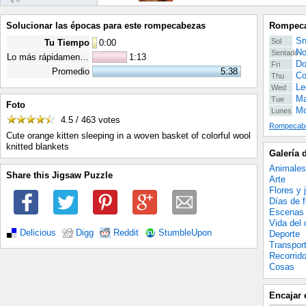
Solucionar las épocas para este rompecabezas
Rompeca
Sn
Sol
Tu Tiempo
0
:
00
No
Sentado
Lo más rápidamente posible
1:13
Do
Fri
Promedio
5:38
Co
Thu
Le
Wed
Ma
Tue
Foto
Mo
Lunes
4.5 / 463
votes
Rompecabe
Cute orange kitten sleeping in a woven basket of colorful wool
knitted blankets
Galería 
Animales
Share this Jigsaw Puzzle
Arte
Flores y 
Días de f
Escenas 
Vida del
Delicious
Digg
Reddit
StumbleUpon
Deporte
Transpor
Recorrid
Cosas
Encajar