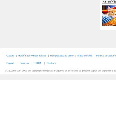
Casero
|
Galería del rompecabezas
|
Rompecabezas diario
|
Mapa de sitio
|
Política de aislam
English
|
Français
|
日本語
|
Deutsch
© JigZone.com 2006 del copyright (ningunas imágenes en este sitio se pueden copiar sin el permiso d