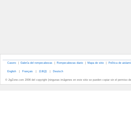
Casero
|
Galería del rompecabezas
|
Rompecabezas diario
|
Mapa de sitio
|
Política de aislam
English
|
Français
|
日本語
|
Deutsch
© JigZone.com 2006 del copyright (ningunas imágenes en este sitio se pueden copiar sin el permiso d