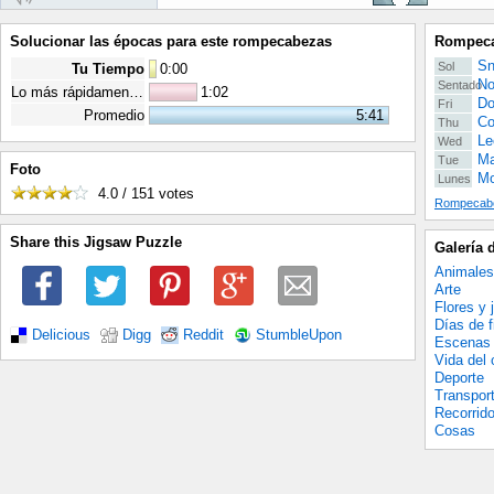
Solucionar las épocas para este rompecabezas
Rompeca
Sn
Sol
Tu Tiempo
0
:
00
No
Sentado
Lo más rápidamente posible
1:02
Do
Fri
Promedio
5:41
Co
Thu
Le
Wed
Ma
Tue
Foto
Mo
Lunes
4.0 / 151
votes
Rompecabe
Share this Jigsaw Puzzle
Galería 
Animales
Arte
Flores y 
Días de f
Delicious
Digg
Reddit
StumbleUpon
Escenas 
Vida del
Deporte
Transpor
Recorrid
Cosas