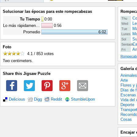
Solucionar las épocas para este rompecabezas
Rompeca
Co
Thu
Tu Tiempo
0
:
00
Le
Wed
Lo más rápidamente posible
0:56
Ma
Tue
Promedio
6:02
Mo
Lunes
Su
Sol
Ca
Sentado
Foto
An
Fri
4.1 / 853
votes
Rompecabe
Two centimeters.
Galería 
Share this Jigsaw Puzzle
Animales
Arte
Flores y 
Días de f
Escenas 
Delicious
Digg
Reddit
StumbleUpon
Vida del
Deporte
Transpor
Recorrid
Cosas
Encajar