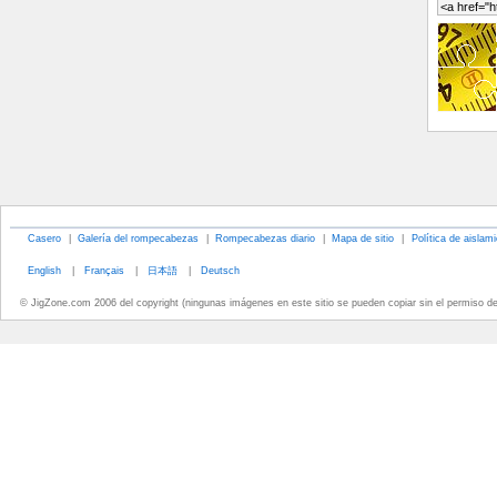
Casero
|
Galería del rompecabezas
|
Rompecabezas diario
|
Mapa de sitio
|
Política de aislam
English
|
Français
|
日本語
|
Deutsch
© JigZone.com 2006 del copyright (ningunas imágenes en este sitio se pueden copiar sin el permiso d